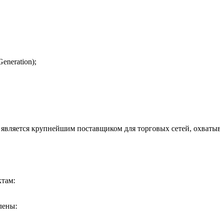
eneration);
 является крупнейшим поставщиком для торговых сетей, охватыв
ктам:
лены: